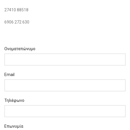
27410 88518
6906 272 630
Ονοματεπώνυμο
Email
Τηλέφωνο
Επωνυμία