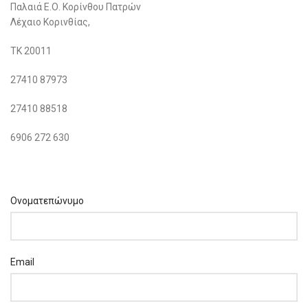
Παλαιά Ε.Ο. Κορίνθου Πατρών
Λέχαιο Κορινθίας,
ΤΚ 20011
27410 87973
27410 88518
6906 272 630
Ονοματεπώνυμο
Email