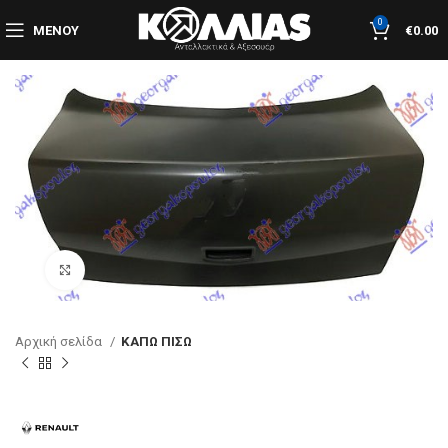
0
ΜΕΝΟΎ
€
0.00
Κλικ για μεγέθυνση
Αρχική σελίδα
ΚΑΠΩ ΠΙΣΩ