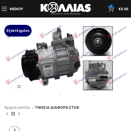
0
ΜΕΝΟΎ
€
0.00
Εξαντλημένο
Κλικ για μεγέθυνση
Αρχική σελίδα
ΓΝΗΣΙΑ ΔΙΑΦΟΡΑ ΣΤΟΚ