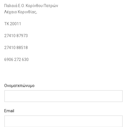
Παλαιά Ε.Ο. Κορίνθου Πατρών
Λέχαιο Κορινθίας,
ΤΚ 20011
27410 87973
27410 88518
6906 272 630
Ονοματεπώνυμο
Email