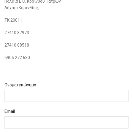
Παλαιά Ε.Ο. Κορίνθου Πατρών
Λέχαιο Κορινθίας,
ΤΚ 20011
27410 87973
27410 88518
6906 272 630
Ονοματεπώνυμο
Email