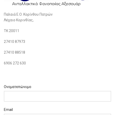
Παλαιά Ε.Ο. Κορίνθου Πατρών
Λέχαιο Κορινθίας,
ΤΚ 20011
27410 87973
27410 88518
6906 272 630
Ονοματεπώνυμο
Email