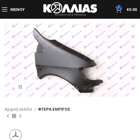
0
ΜΕΝΟΎ
€
0.00
Κλικ για μεγέθυνση
Αρχική σελίδα
ΦΤΕΡΑ ΕΜΠΡΟΣ