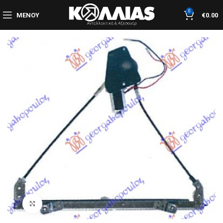
0
ΜΕΝΟΎ
€
0.00
Κλικ για μεγέθυνση