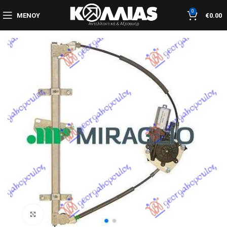
0
ΜΕΝΟΎ
€
0.00
Κλικ για μεγέθυνση