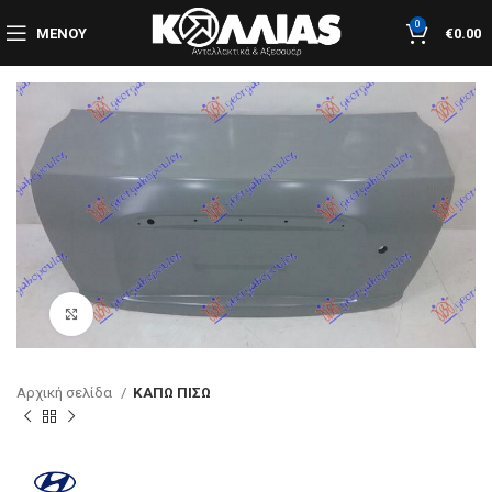
0
ΜΕΝΟΎ
€
0.00
Κλικ για μεγέθυνση
Αρχική σελίδα
ΚΑΠΩ ΠΙΣΩ