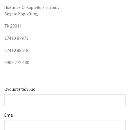
Παλαιά Ε.Ο. Κορίνθου Πατρών
Λέχαιο Κορινθίας,
ΤΚ 20011
27410 87973
27410 88518
6906 272 630
Ονοματεπώνυμο
Email