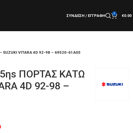
0
ΣΎΝΔΕΣΗ / ΕΓΓΡΑΦΉ
€
0.00
 SUZUKI VITARA 4D 92-98 – 69520-61A00
/5ηs ΠΟΡΤΑΣ ΚΑΤΩ
ARA 4D 92-98 –
0