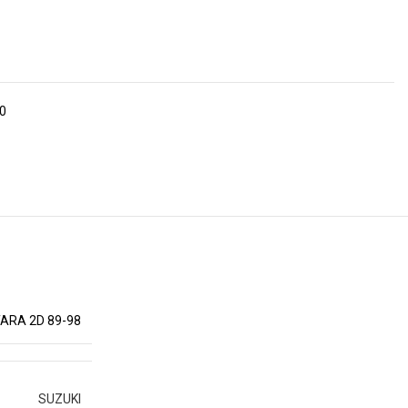
0
TARA 2D 89-98
SUZUKI