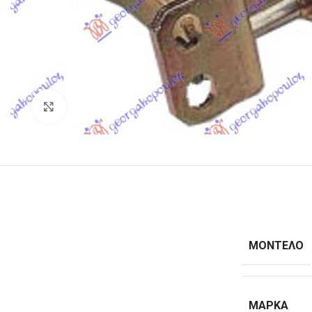
Κλικ για μεγέθυνση
ΜΟΝΤΈΛΟ
ΜΆΡΚΑ