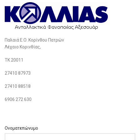
Παλαιά Ε.Ο. Κορίνθου Πατρών
Λέχαιο Κορινθίας,
ΤΚ 20011
27410 87973
27410 88518
6906 272 630
Ονοματεπώνυμο