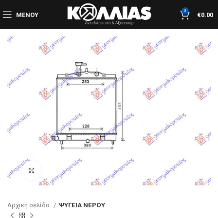
0
ΜΕΝΟΎ
€
0.00
Κλικ για μεγέθυνση
Αρχική σελίδα
ΨΥΓΕΙΑ ΝΕΡΟΥ