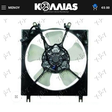
0
ΜΕΝΟΎ
€
0.00
Κλικ για μεγέθυνση