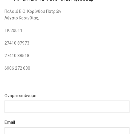
Παλαιά Ε.Ο. Κορίνθου Πατρών
Λέχαιο Κορινθίας,
ΤΚ 20011
27410 87973
27410 88518
6906 272 630
Ονοματεπώνυμο
Email