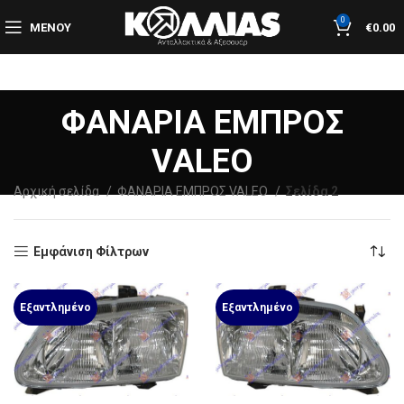
0
ΜΕΝΟΎ
€
0.00
ΦΑΝΑΡΙΑ ΕΜΠΡΟΣ
VALEO
Αρχική σελίδα
ΦΑΝΑΡΙΑ ΕΜΠΡΟΣ VALEO
Σελίδα 2
Εμφάνιση Φίλτρων
Εξαντλημένο
Εξαντλημένο