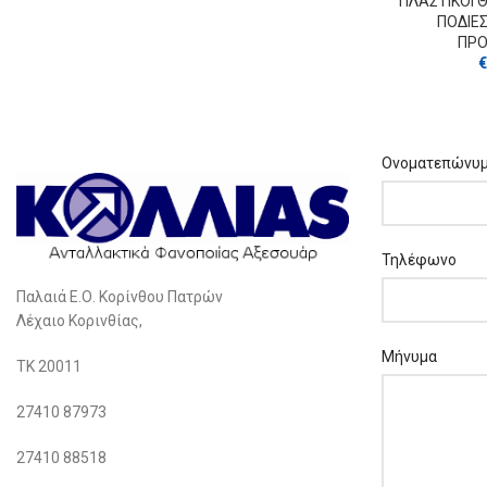
ΠΛΑΣΤΙΚΟΙ 
ΠΟΔΙΕ
ΠΡ
€
Ονοματεπώνυ
Τηλέφωνο
Παλαιά Ε.Ο. Κορίνθου Πατρών
Λέχαιο Κορινθίας,
Μήνυμα
ΤΚ 20011
27410 87973
27410 88518